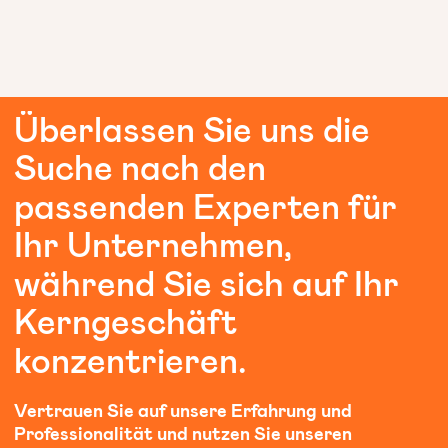
Überlassen
Sie
uns
die
Suche
nach
den
passenden
Experten
für
Ihr
Unternehmen,
während
Sie
sich
auf
Ihr
Kerngeschäft
konzentrieren.
Vertrauen Sie auf unsere Erfahrung und
Professionalität und nutzen Sie unseren